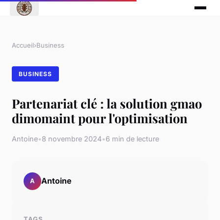
Accueil
›
Business
BUSINESS
Partenariat clé : la solution gmao
dimomaint pour l'optimisation
Antoine
•
8 novembre 2024
•
6 min de lecture
Antoine
A
TAGS