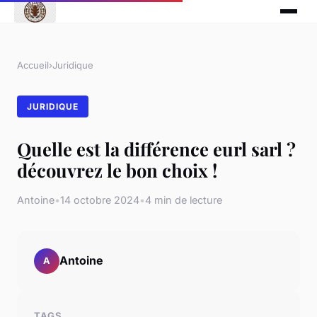
Accueil
›
Juridique
JURIDIQUE
Quelle est la différence eurl sarl ?
découvrez le bon choix !
Antoine
•
14 octobre 2024
•
4 min de lecture
Antoine
A
TAGS