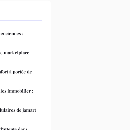
lenciennes :
le marketplace
nfort à portée de
lles immobilier :
dulaires de jamart
'attente dans