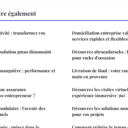
ire également
ivité : transformez vos
Domiciliation entreprise va
services rapides et flexibles
la solution gmao dimomaint
Découvrez abracadaracks : 
n
pour racks d'occasion
mauguière : performance et
Livraison de fioul : votre co
main en provence
'une assurance
Découvrez les visites virtue
to-entrepreneur ?
expérience immersive 360°
odulaire : l'avenir des
Découvrez les solutions mo
nels
pour vos projets
ée : puisez dans le
Comment réduire le temps d