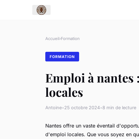
Accueil
›
Formation
FORMATION
Emploi à nantes :
locales
Antoine
•
25 octobre 2024
•
8 min de lecture
Nantes offre un vaste éventail d'opport
d'emploi locales. Que vous soyez en qu