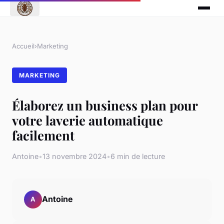
Accueil
›
Marketing
MARKETING
Élaborez un business plan pour
votre laverie automatique
facilement
Antoine
•
13 novembre 2024
•
6 min de lecture
Antoine
A