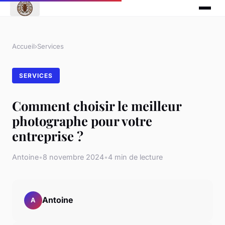
Accueil
›
Services
SERVICES
Comment choisir le meilleur
photographe pour votre
entreprise ?
Antoine
•
8 novembre 2024
•
4 min de lecture
Antoine
A