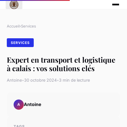
Accueil
›
Services
SERVICES
Expert en transport et logistique
à calais : vos solutions clés
Antoine
•
30 octobre 2024
•
3 min de lecture
Antoine
A
TAGS