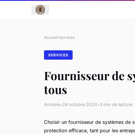
Accueil
›
Services
SERVICES
Fournisseur de sy
tous
Antoine
•
24 octobre 2024
•
3 min de lecture
Choisir un fournisseur de systèmes de sé
protection efficace, tant pour les entrepr