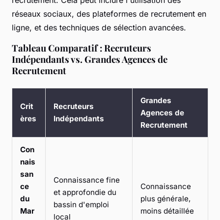
recrutement. Cela peut inclure l'utilisation des
réseaux sociaux, des plateformes de recrutement en
ligne, et des techniques de sélection avancées.
Tableau Comparatif : Recruteurs
Indépendants vs. Grandes Agences de
Recrutement
Grandes
Crit
Recruteurs
Agences de
ères
Indépendants
Recrutement
Con
nais
san
Connaissance fine
ce
Connaissance
et approfondie du
du
plus générale,
bassin d'emploi
Mar
moins détaillée
local