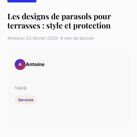
Les designs de parasols pour
terrasses : style et protection
Antoine
•
22 février 2025
•
4 min de lecture
Antoine
A
TAGS
Services