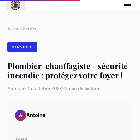
Accueil
›
Services
SERVICES
Plombier-chauffagiste - sécurité
incendie : protégez votre foyer !
Antoine
•
25 octobre 2024
•
3 min de lecture
Antoine
A
TAGS